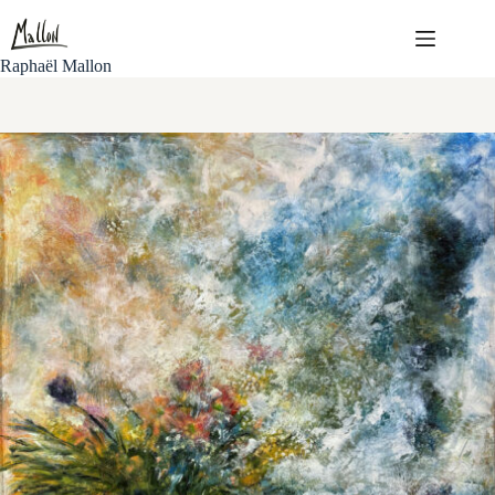
Passer
au
contenu
Raphaël Mallon