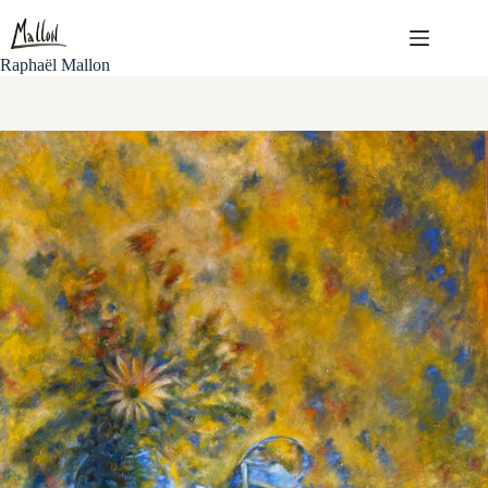
Passer
au
contenu
Raphaël Mallon