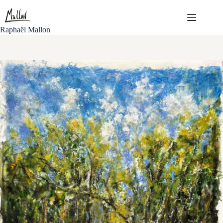
Passer
au
contenu
Raphaël Mallon