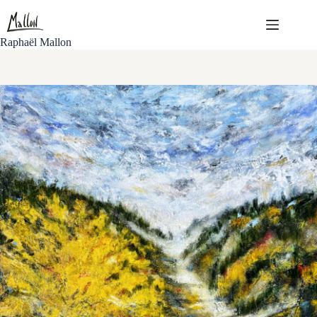
Passer
au
contenu
Raphaël Mallon