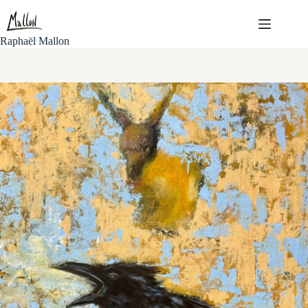
Passer
au
contenu
Raphaël Mallon